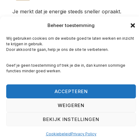
Je merkt dat je energie steeds sneller opraakt.
Persoonlijk leiderschap helpt je stoppen met
Beheer toestemming
overleven.
Wij gebruiken cookies om de website goed te laten werken en inzicht
te krijgen in gebruik.
Veel verantwoordelijkheid
Door akkoord te gaan, help je ons de site te verbeteren.
Moeite met ontspannen
Geef je geen toestemming of trek je die in, dan kunnen sommige
Altijd “aan” staan
functies minder goed werken.
ACCEPTEREN
WEIGEREN
BEKIJK INSTELLINGEN
Cookiebeleid
Privacy Policy