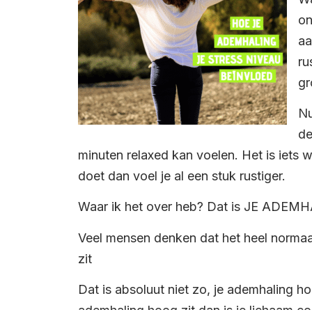
on
aa
ru
gr
Nu
de
minuten relaxed kan voelen. Het is iets 
doet dan voel
je al een stuk rustiger.
Waar ik het over heb? Dat is JE ADEM
Veel mensen denken dat het heel normaal
zit
Dat is absoluut niet zo, je ademhaling hoor
ademhaling hoog zit dan is je lichaam cons