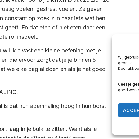
rustig voelen, gestrest voelen. Ze geven
n constant op zoek zijn naar iets wat hen
st geeft. En dat eten of niet eten daar een
ote rol inspeelt.
 wil ik alvast een kleine oefening met je
Wij gebruik
len die ervoor zorgt dat je je binnen 5
gebruik.
wat we elke dag al doen en als je het goed
Door akkoor
Geef je gee
goed werk
HALING!
 is dat hun ademhaling hoog in hun borst
ACCE
t laag in je buik te zitten. Want als je
tant in de “fight-or-flight” staat.