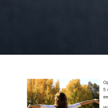
Op
5 
ee
Wa