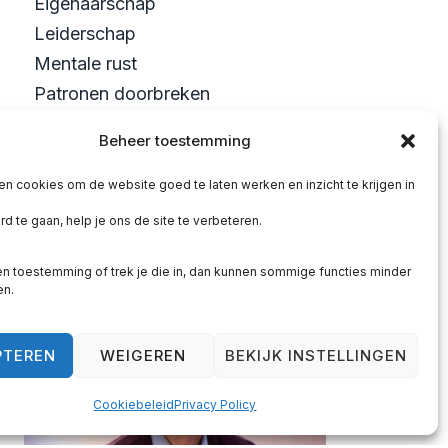
Eigenaarschap
Leiderschap
Mentale rust
Patronen doorbreken
Persoonlijke groei
Beheer toestemming
Blijf je lezen…
en cookies om de website goed te laten werken en inzicht te krijgen in
of ga je het doorbreken?
d te gaan, help je ons de site te verbeteren.
PLAN JE KENNISMAKING
n toestemming of trek je die in, dan kunnen sommige functies minder
en.
PTEREN
WEIGEREN
BEKIJK INSTELLINGEN
Cookiebeleid
Privacy Policy