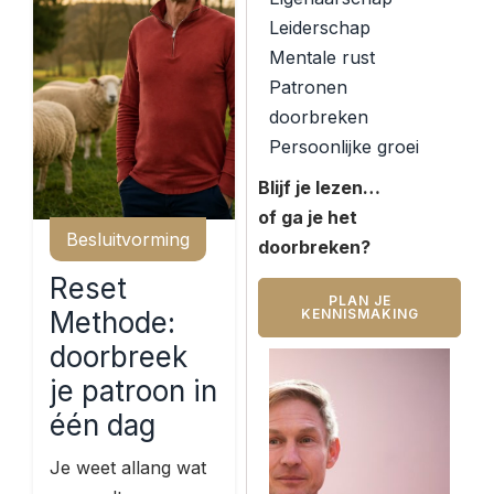
Leiderschap
Mentale rust
Patronen
doorbreken
Persoonlijke groei
Blijf je lezen…
of ga je het
Besluitvorming
doorbreken?
Reset
PLAN JE
Methode:
KENNISMAKING
doorbreek
je patroon in
één dag
Je weet allang wat