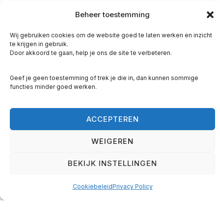
herinnerde me eraan dat het belangrijk is om te
Beheer toestemming
genieten van het moment, ook als je bezig bent
met iets anders.
Wij gebruiken cookies om de website goed te laten werken en inzicht
te krijgen in gebruik.
Levensles 2: Trots op jezelf zijn
Door akkoord te gaan, help je ons de site te verbeteren.
Een andere dag zagen we een jongeman die
Geef je geen toestemming of trek je die in, dan kunnen sommige
functies minder goed werken.
waarschijnlijk in zijn eerste auto reed. De auto
was zeker niet nieuw, maar voor hem was het
duidelijk een prachtige Ferrari. Het was duidelijk
ACCEPTEREN
dat hij trots was op zijn auto. Deze observatie
WEIGEREN
leerde me dat trots niet altijd afhankelijk is van
perfectie. Het is belangrijk om trots te zijn op je
BEKIJK INSTELLINGEN
eigen prestaties, ongeacht hoe groot of klein ze
zijn.
Cookiebeleid
Privacy Policy
Levensles 3: Samen zijn is
belangrijk