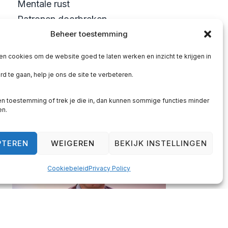
Mentale rust
Patronen doorbreken
Persoonlijke groei
Beheer toestemming
Blijf je lezen…
en cookies om de website goed te laten werken en inzicht te krijgen in
of ga je het doorbreken?
d te gaan, help je ons de site te verbeteren.
PLAN JE KENNISMAKING
n toestemming of trek je die in, dan kunnen sommige functies minder
en.
PTEREN
WEIGEREN
BEKIJK INSTELLINGEN
Cookiebeleid
Privacy Policy