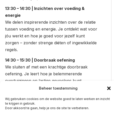
13:30 – 14:30 | Inzichten over voeding &
energie
We delen inspirerende inzichten over de relatie
tussen voeding en energie. Je ontdekt wat voor
jóu werkt en hoe je goed voor jezelf kunt
zorgen – zonder strenge diëten of ingewikkelde
regels.
14:30 – 15:30 | Doorbraak oefening
We sluiten af met een krachtige doorbraak
oefening. Je leert hoe je belemmerende
overtuigingen en lastige gevoelens kunt
doorbreken, ook thuis wanneer je boos of
Beheer toestemming
gefrustreerd bent. Je gaat naar huis met nieuwe
Wij gebruiken cookies om de website goed te laten werken en inzicht
inzichten, praktische tools én een opgeladen
te krijgen in gebruik.
gevoel.
Door akkoord te gaan, help je ons de site te verbeteren.