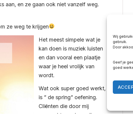
iks aan, en ze gaan ook niet vanzelf weg.
om ze weg te krijgen
Wij gebruik
Het meest simpele wat je
gebruik.
Door akkoor
kan doen is muziek luisten
en dan vooral een plaatje
Geef je gee
waar je heel vrolijk van
goed werk
wordt.
ACCE
Wat ook super goed werkt,
is ” de spring” oefening.
Cliënten die door mij
gecoacht worden zullen
deze oefening direct
herkennen.