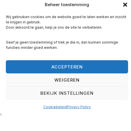
is het belangrijk om klein te beginnen. Deze
Beheer toestemming
kleine stappen leiden tot momentum, en dat
Wij gebruiken cookies om de website goed te laten werken en inzicht
momentum zorgt voor grotere veranderingen.
te krijgen in gebruik.
Stel je een sneeuwbal voor die van een berg
Door akkoord te gaan, help je ons de site te verbeteren.
rolt: hij begint klein, maar wordt steeds groter
Geef je geen toestemming of trek je die in, dan kunnen sommige
naarmate hij verder rolt. Hetzelfde geldt voor
functies minder goed werken.
veranderingen in je leven.
Een voorbeeld hiervan is roken. Stel dat je
ACCEPTEREN
besluit te minderen en het aantal sigaretten per
dag met één vermindert. Dit lijkt misschien een
WEIGEREN
minimale verandering, maar na een maand
BEKIJK INSTELLINGEN
betekent het dat je 30 sigaretten minder hebt
gerookt. Dit kan je motiveren om helemaal te
Cookiebeleid
Privacy Policy
stoppen, omdat je merkt dat je het kunt.
Hetzelfde geldt voor voeding. Door elke dag