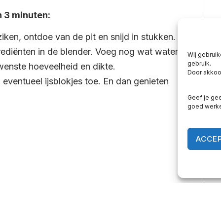
n 3 minuten:
ziken, ontdoe van de pit en snijd in stukken.
rediënten in de blender. Voeg nog wat water
Wij gebruik
gebruik.
wenste hoeveelheid en dikte.
Door akkoor
eventueel ijsblokjes toe. En dan genieten
Geef je gee
goed werk
ACCE