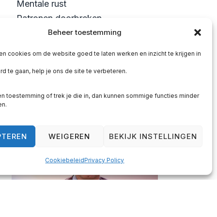
Mentale rust
Patronen doorbreken
Persoonlijke groei
Beheer toestemming
Blijf je lezen…
en cookies om de website goed te laten werken en inzicht te krijgen in
of ga je het doorbreken?
d te gaan, help je ons de site te verbeteren.
PLAN JE KENNISMAKING
n toestemming of trek je die in, dan kunnen sommige functies minder
en.
PTEREN
WEIGEREN
BEKIJK INSTELLINGEN
Cookiebeleid
Privacy Policy