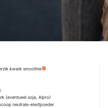
erzik kwark smoothie
k
k (eventueel soja, Alpro)
 scoop neutrale-eiwitpoeder