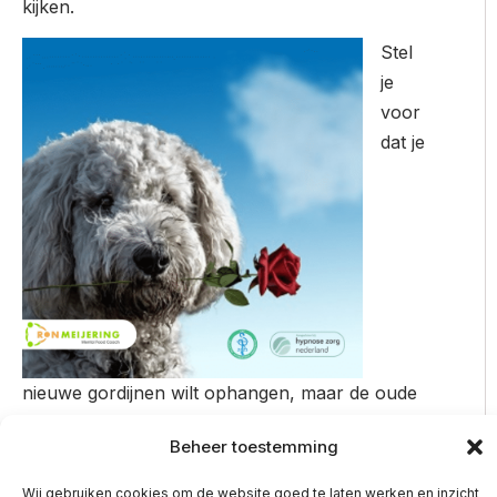
kijken.
Stel
je
voor
dat je
nieuwe gordijnen wilt ophangen, maar de oude
laat hangen. Er is geen ruimte voor de nieuwe
Beheer toestemming
gordijnen. Verwijder de oude, zodat je plaats
hebt voor de nieuwe.
Wij gebruiken cookies om de website goed te laten werken en inzicht