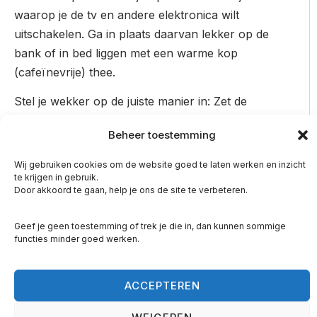
waarop je de tv en andere elektronica wilt
uitschakelen. Ga in plaats daarvan lekker op de
bank of in bed liggen met een warme kop
(cafeïnevrije) thee.
Stel je wekker op de juiste manier in: Zet de
wekker op acht uur of langer na het
Beheer toestemming
slapengaan om ervoor te zorgen dat je goed
uitgerust bent.
Wij gebruiken cookies om de website goed te laten werken en inzicht
te krijgen in gebruik.
2. Vermijd de snooze-knop
Door akkoord te gaan, help je ons de site te verbeteren.
Het indrukken van de snooze-knop kan
Geef je geen toestemming of trek je die in, dan kunnen sommige
schadelijk zijn voor je ochtendroutine. Hoewel je
functies minder goed werken.
misschien van plan bent om nog maar vijf
minuten te slapen, kan snoozen al snel een half
ACCEPTEREN
uur worden.