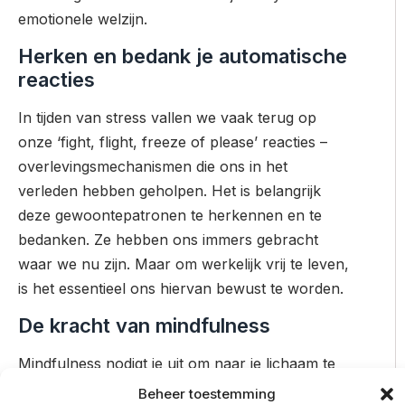
emotionele welzijn.
Herken en bedank je automatische
reacties
In tijden van stress vallen we vaak terug op
onze ‘fight, flight, freeze of please’ reacties –
overlevingsmechanismen die ons in het
verleden hebben geholpen. Het is belangrijk
deze gewoontepatronen te herkennen en te
bedanken. Ze hebben ons immers gebracht
waar we nu zijn. Maar om werkelijk vrij te leven,
is het essentieel ons hiervan bewust te worden.
De kracht van mindfulness
Mindfulness nodigt je uit om naar je lichaam te
luisteren en te ontdekken wat je hart je probeert
Beheer toestemming