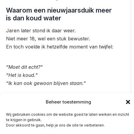
Waarom een nieuwjaarsduik meer
is dan koud water
Jaren later stond ik daar weer.
Niet meer 18, wel een stuk bewuster.
En toch voelde ik hetzelfde moment van twijfel:
“Moet dit echt?”
“Het is koud.”
“Ik kan ook gewoon blijven staan.”
Maar precies dát moment is interessant.
Beheer toestemming
Want groei gebeurt zelden als alles comfortabel
voelt.
Wij gebruiken cookies om de website goed te laten werken en inzicht
te krijgen in gebruik.
Groei begint buiten je comfortzone
Door akkoord te gaan, help je ons de site te verbeteren.