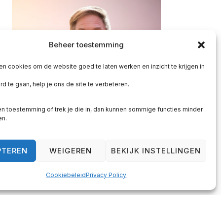
Beheer toestemming
en cookies om de website goed te laten werken en inzicht te krijgen in
d te gaan, help je ons de site te verbeteren.
n toestemming of trek je die in, dan kunnen sommige functies minder
en.
Over Ron Meijering
PTEREN
WEIGEREN
BEKIJK INSTELLINGEN
Ron Meijering is persoonlijk
Cookiebeleid
Privacy Policy
leiderschap coach.
Hij helpt mensen die vastlopen om