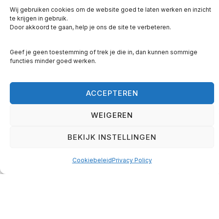
1 el sojasaus
Wij gebruiken cookies om de website goed te laten werken en inzicht
Zwarte peper naar smaak
te krijgen in gebruik.
250 gram gepelde garnalen
Door akkoord te gaan, help je ons de site te verbeteren.
1 avocado
Geef je geen toestemming of trek je die in, dan kunnen sommige
100 gram spinazie
functies minder goed werken.
1 komkommer
2 stengels bleekselderij
200 gram voorgekookte kikkererwten
ACCEPTEREN
1 tl sambal
WEIGEREN
Paar takjes verse koriander
Zo maak je het
BEKIJK INSTELLINGEN
Marineer de garnalen kort in de sambal.
Cookiebeleid
Privacy Policy
Snijd de avocado in plakjes en sprenkel er
limoensap over zodat hij mooi fris blijft.
Laat de kikkererwten uitlekken.
Snijd de komkommer en bleekselderij in