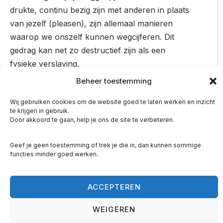
drukte, continu bezig zijn met anderen in plaats
van jezelf (pleasen), zijn allemaal manieren
waarop we onszelf kunnen wegcijferen. Dit
gedrag kan net zo destructief zijn als een
fysieke verslaving.
Beheer toestemming
Welke Patronen Hebben Jij en Ik
Zichtbaar?
Wij gebruiken cookies om de website goed te laten werken en inzicht
te krijgen in gebruik.
De grote vraag is: Welke patronen heb je van
Door akkoord te gaan, help je ons de site te verbeteren.
jezelf zichtbaar?
Geef je geen toestemming of trek je die in, dan kunnen sommige
We hebben allemaal onbewust patronen
functies minder goed werken.
ontwikkeld, vaak als overlevingsmechanisme.
Deze patronen kunnen diepgeworteld zijn en
ACCEPTEREN
ons beperken zonder dat we het doorhebben.
Denk aan perfectionisme, het altijd willen
WEIGEREN
pleasen, of de constante behoefte om bezig te