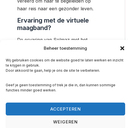
vereerd om haar te begeleiden op
haar reis naar een gezonder leven.
Ervaring met de virtuele
maagband?
De ervaring van Solmaz met het
virtuele maagbandprogramma heeft
Beheer toestemming
haar leven werkelijk veranderd. Niet
Wij gebruiken cookies om de website goed te laten werken en inzicht
alleen is ze ruim 22 kilo afgevallen,
te krijgen in gebruik.
maar ze heeft ook een nieuw gevoel
Door akkoord te gaan, help je ons de site te verbeteren.
van vertrouwen in haar lichaam
Geef je geen toestemming of trek je die in, dan kunnen sommige
ontwikkeld. Ze straalt positiviteit en
functies minder goed werken.
motivatie uit. Haar slaap is verbeterd
en ze heeft veel minder last van
ACCEPTEREN
stress. Het was geweldig om te horen
dat ze zich van binnen een
WEIGEREN
gelukkiger mens voelt. Dit is waarom