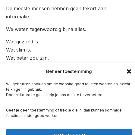
De meeste mensen hebben geen tekort aan
informatie.
We weten tegenwoordig bijna alles.
Wat gezond is.
Wat slim is.
Wat beter zou zijn.
En toch blijven veel mensen vastlopen.
Beheer toestemming
Waarom?
Wij gebruiken cookies om de website goed te laten werken en inzicht
te krijgen in gebruik.
Omdat gedrag zelden het echte probleem is.
Door akkoord te gaan, help je ons de site te verbeteren.
Eten is vaak niet het probleem.
Geef je geen toestemming of trek je die in, dan kunnen sommige
Werk is vaak niet het probleem.
functies minder goed werken.
Drukte is vaak niet het probleem.