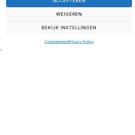
ACCEPTEREN
Het zijn manieren geworden om met iets anders
om te gaan.
WEIGEREN
Controle houden.
BEKIJK INSTELLINGEN
Niet hoeven voelen.
Afleiding zoeken.
Cookiebeleid
Privacy Policy
Jezelf bewijzen.
Rust vermijden.
En zolang dát hetzelfde blijft, verandert de
uitkomst ook niet.
Daarom blijf je terugvallen
Veel mensen proberen verandering af te
dwingen met discipline.
Nog harder hun best doen.
Nog strenger zijn voor zichzelf.