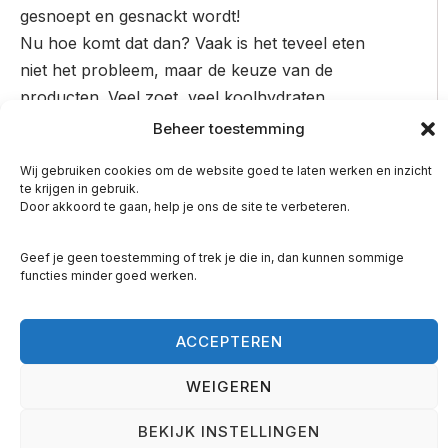
gesnoept en gesnackt wordt!
Nu hoe komt dat dan? Vaak is het teveel eten
niet het probleem, maar de keuze van de
producten. Veel zoet, veel koolhydraten
overdag zorgt er voor dat afvallen vaak niet
Beheer toestemming
lukt en dat je vooral ’s avonds zin krijgt om later
Wij gebruiken cookies om de website goed te laten werken en inzicht
op de dag te snoepen.
te krijgen in gebruik.
Door akkoord te gaan, help je ons de site te verbeteren.
HET IS TIJD OM DAT SAMEN TE
DOORBREKEN!
Geef je geen toestemming of trek je die in, dan kunnen sommige
functies minder goed werken.
Wil je deze week eens bijhouden wat je allemaal
eet en drinkt op een dag. Dat kan natuurlijk heel
eenvoudig in het voedingsdagboek op pagina 14
ACCEPTEREN
van het E-book. Maar ook de app van het
WEIGEREN
voedingscentrum () is daar reuze handig voor.
DEEL JE EETLIJST
BEKIJK INSTELLINGEN