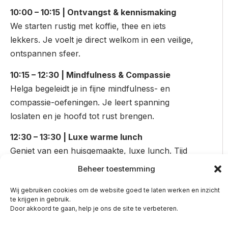
10:00 – 10:15 | Ontvangst & kennismaking
We starten rustig met koffie, thee en iets
lekkers. Je voelt je direct welkom in een veilige,
ontspannen sfeer.
10:15 – 12:30 | Mindfulness & Compassie
Helga begeleidt je in fijne mindfulness- en
compassie-oefeningen. Je leert spanning
loslaten en je hoofd tot rust brengen.
12:30 – 13:30 | Luxe warme lunch
Geniet van een huisgemaakte, luxe lunch. Tijd
voor jezelf, goed eten en fijne gesprekken.
Beheer toestemming
13:30 – 14:30 | Inzichten over voeding &
Wij gebruiken cookies om de website goed te laten werken en inzicht
energie
te krijgen in gebruik.
Door akkoord te gaan, help je ons de site te verbeteren.
Ontdek hoe voeding en energie samenhangen
en wat voor jóu werkt – zonder strenge diëten.