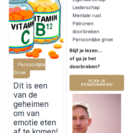
Leiderschap
Mentale rust
Patronen
doorbreken
Persoonlijke groei
Blijf je lezen…
of ga je het
Persoonlijke
doorbreken?
Groei
PLAN JE
Dit is een
KENNISMAKING
van de
geheimen
om van
emotie eten
af te komen!